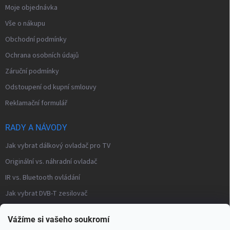
Moje objednávka
Vše o nákupu
Obchodní podmínky
Ochrana osobních údajů
Záruční podmínky
Odstoupení od kupní smlouvy
Reklamační formulář
RADY A NÁVODY
Jak vybrat dálkový ovladač pro TV
Originální vs. náhradní ovladač
IR vs. Bluetooth ovládání
Jak vybrat DVB-T zesilovač
Často kladené otázky – modulátory
Vážíme si vašeho soukromí
Distribuce TV signálu