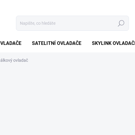
Hledat
OVLADAČE
SATELITNÍ OVLADAČE
SKYLINK OVLADAČ
álkový ovladač