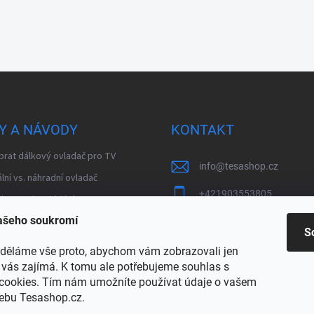
Y A NÁVODY
KONTAKT
brat dálkový ovladač pro TV
info
@
tesashop.cz
lní vs. náhradní ovladač
+421903553805
 Bluetooth ovládání
vašeho soukromí
brat DVB-T zesilovač
S
kladené otázky – modulátory
děláme vše proto, abychom vám zobrazovali jen
buce TV signálu
ý vás zajímá. K tomu ale potřebujeme souhlas s
cookies. Tím nám umožníte používat údaje o vašem
hny články a návody
webu Tesashop.cz.