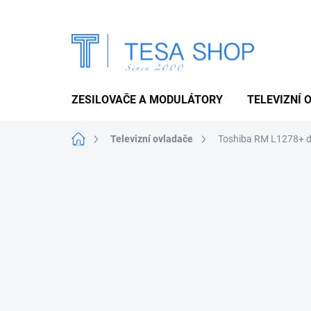
Přejít
na
obsah
ZESILOVAČE A MODULÁTORY
TELEVIZNÍ 
Domů
Televizní ovladače
Toshiba RM L1278+ d