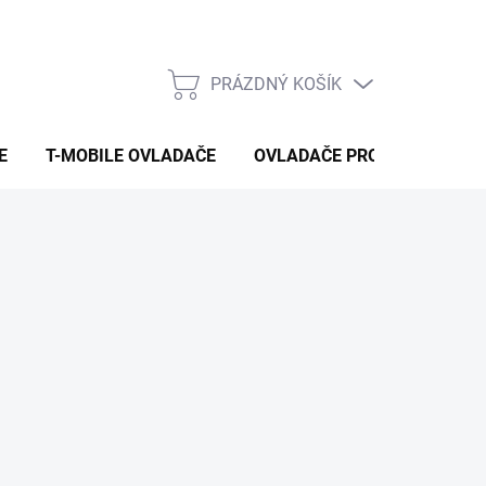
PRÁZDNÝ KOŠÍK
NÁKUPNÍ
KOŠÍK
E
T-MOBILE OVLADAČE
OVLADAČE PRO VYSAVAČE