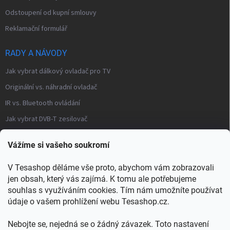
Odstoupení od kupní smlouvy
Reklamační formulář
RADY A NÁVODY
Jak vybrat dálkový ovladač pro TV
Originální vs. náhradní ovladač
IR vs. Bluetooth ovládání
Jak vybrat DVB-T zesilovač
Často kladené otázky – modulátory
Vážíme si vašeho soukromí
Distribuce TV signálu
V Tesashop děláme vše proto, abychom vám zobrazovali
→ Všechny články a návody
jen obsah, který vás zajímá. K tomu ale potřebujeme
KONTAKT
souhlas s využíváním cookies. Tím nám umožníte používat
údaje o vašem prohlížení webu Tesashop.cz.
info
@
tesashop.cz
Nebojte se, nejedná se o žádný závazek. Toto nastavení