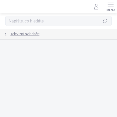
Přejít
na
obsah
Hledat
Televizní ovladače