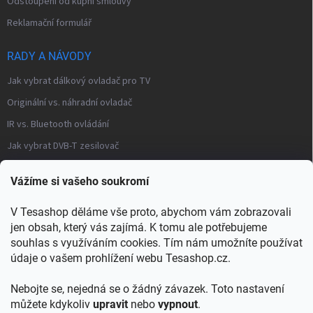
Odstoupení od kupní smlouvy
Reklamační formulář
RADY A NÁVODY
Jak vybrat dálkový ovladač pro TV
Originální vs. náhradní ovladač
IR vs. Bluetooth ovládání
Jak vybrat DVB-T zesilovač
Často kladené otázky – modulátory
Vážíme si vašeho soukromí
Distribuce TV signálu
V Tesashop děláme vše proto, abychom vám zobrazovali
→ Všechny články a návody
jen obsah, který vás zajímá. K tomu ale potřebujeme
KONTAKT
souhlas s využíváním cookies. Tím nám umožníte používat
údaje o vašem prohlížení webu Tesashop.cz.
info
@
tesashop.cz
Nebojte se, nejedná se o žádný závazek. Toto nastavení
+421903553805
můžete kdykoliv
upravit
nebo
vypnout
.