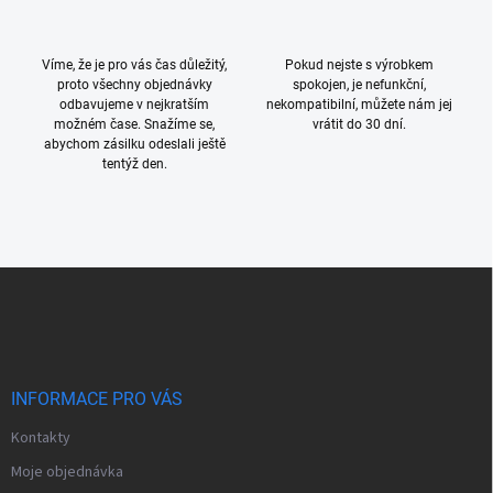
Víme, že je pro vás čas důležitý,
Pokud nejste s výrobkem
proto všechny objednávky
spokojen, je nefunkční,
odbavujeme v nejkratším
nekompatibilní, můžete nám jej
možném čase. Snažíme se,
vrátit do 30 dní.
abychom zásilku odeslali ještě
tentýž den.
Z
á
p
a
t
í
INFORMACE PRO VÁS
Kontakty
Moje objednávka