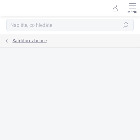
Přejít
na
obsah
Hledat
Satelitní ovladače