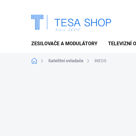
Přejít
na
obsah
ZESILOVAČE A MODULÁTORY
TELEVIZNÍ 
Domů
Satelitní ovladače
iNEOS