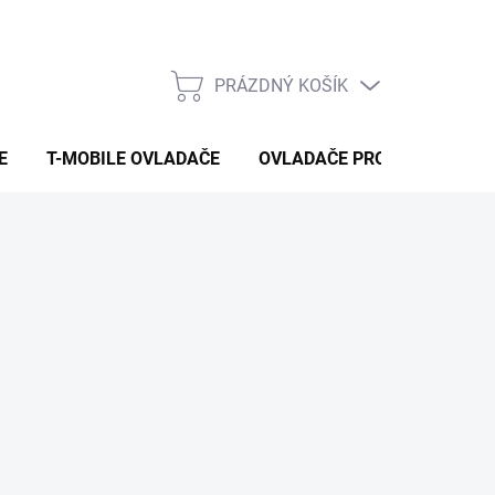
PRÁZDNÝ KOŠÍK
NÁKUPNÍ
KOŠÍK
E
T-MOBILE OVLADAČE
OVLADAČE PRO VYSAVAČE