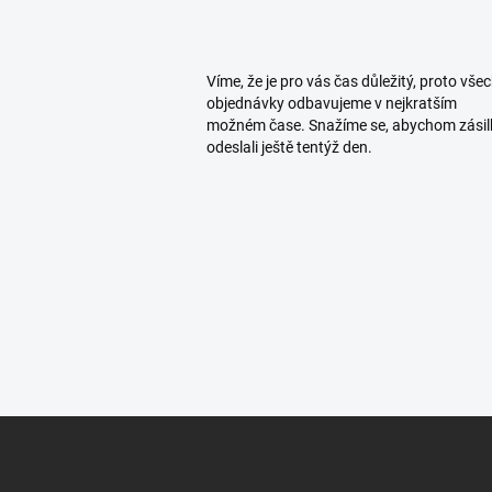
Víme, že je pro vás čas důležitý, proto vše
objednávky odbavujeme v nejkratším
možném čase. Snažíme se, abychom zásil
odeslali ještě tentýž den.
Z
á
p