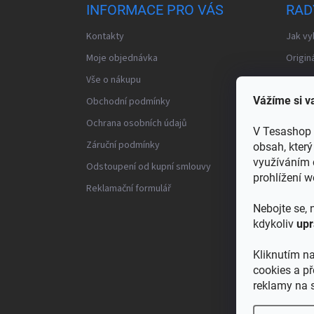
a
INFORMACE PRO VÁS
RAD
t
í
Kontakty
Jak vy
Moje objednávka
Originá
Vše o nákupu
IR vs.
Vážíme si 
Obchodní podmínky
Jak vy
Ochrana osobních údajů
Často 
V Tesashop 
Záruční podmínky
Distri
obsah, kter
využíváním 
Odstoupení od kupní smlouvy
→ Všec
prohlížení 
Reklamační formulář
Nebojte se,
kdykoliv
upr
Kliknutím na
cookies a p
reklamy na s