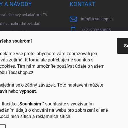
Y A NÁVODY
KONTAKT
brat dálkový ovladač pro TV
info
@
tesashop.cz
lní vs. náhradní ovladač
+421903553805
 Bluetooth ovládání
vašeho soukromí
brat DVB-T zesilovač
S
kladené otázky – modulátory
děláme vše proto, abychom vám zobrazovali jen
buce TV signálu
ý vás zajímá. K tomu ale potřebujeme souhlas s
cookies. Tím nám umožníte používat údaje o vašem
hny články a návody
webu Tesashop.cz.
 nejedná se o žádný závazek. Toto nastavení můžete
avit
nebo
vypnout
.
TESA shop SK
 tlačítko „
Souhlasím
“ souhlasíte s využívaním
ředáním údajů o chování na webu pro zobrazení cílené
ociálních sítích a reklamních sítích.