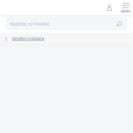
Přejít
na
obsah
Hledat
Satelitní ovladače