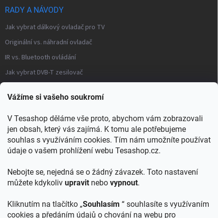
RADY A NÁVODY
Jak vybrat dálkový ovladač pro TV
Originální vs. náhradní ovladač
IR vs. Bluetooth ovládání
Jak vybrat DVB-T zesilovač
Často kladené otázky – modulátory
Vážíme si vašeho soukromí
Distribuce TV signálu
V Tesashop děláme vše proto, abychom vám zobrazovali
→ Všechny články a návody
jen obsah, který vás zajímá. K tomu ale potřebujeme
KONTAKT
souhlas s využíváním cookies. Tím nám umožníte používat
údaje o vašem prohlížení webu Tesashop.cz.
info
@
tesashop.cz
Nebojte se, nejedná se o žádný závazek. Toto nastavení
+421903553805
můžete kdykoliv
upravit
nebo
vypnout
.
Kliknutím na tlačítko „
Souhlasím
“ souhlasíte s využívaním
cookies a předáním údajů o chování na webu pro