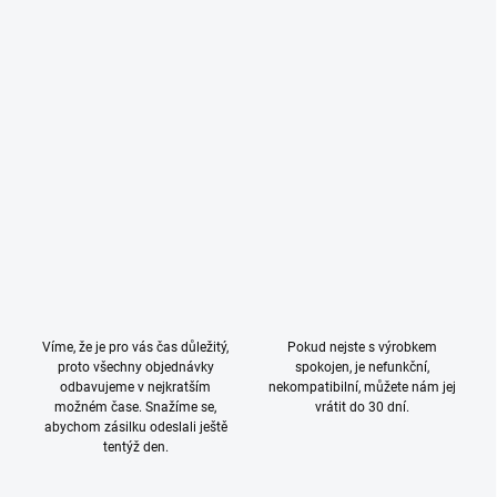
Víme, že je pro vás čas důležitý,
Pokud nejste s výrobkem
proto všechny objednávky
spokojen, je nefunkční,
odbavujeme v nejkratším
nekompatibilní, můžete nám jej
možném čase. Snažíme se,
vrátit do 30 dní.
abychom zásilku odeslali ještě
tentýž den.