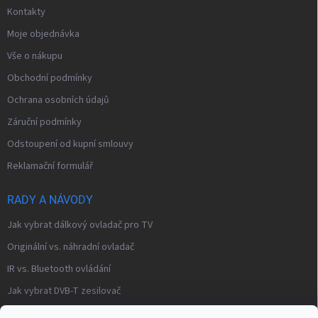
Kontakty
Moje objednávka
Vše o nákupu
Obchodní podmínky
Ochrana osobních údajů
Záruční podmínky
Odstoupení od kupní smlouvy
Reklamační formulář
RADY A NÁVODY
Jak vybrat dálkový ovladač pro TV
Originální vs. náhradní ovladač
IR vs. Bluetooth ovládání
Jak vybrat DVB-T zesilovač
Často kladené otázky – modulátory