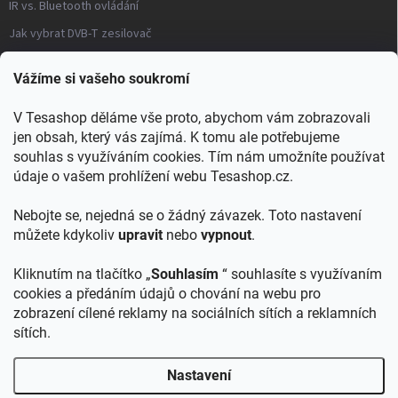
IR vs. Bluetooth ovládání
Jak vybrat DVB-T zesilovač
Často kladené otázky – modulátory
Vážíme si vašeho soukromí
Distribuce TV signálu
V Tesashop děláme vše proto, abychom vám zobrazovali
→ Všechny články a návody
jen obsah, který vás zajímá. K tomu ale potřebujeme
KONTAKT
souhlas s využíváním cookies. Tím nám umožníte používat
údaje o vašem prohlížení webu Tesashop.cz.
info
@
tesashop.cz
Nebojte se, nejedná se o žádný závazek. Toto nastavení
+421903553805
můžete kdykoliv
upravit
nebo
vypnout
.
Kliknutím na tlačítko „
Souhlasím
“ souhlasíte s využívaním
cookies a předáním údajů o chování na webu pro
zobrazení cílené reklamy na sociálních sítích a reklamních
TESA shop SK
sítích.
Nastavení