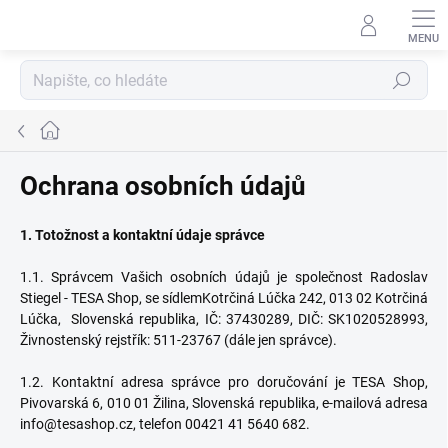
Přejít
na
obsah
Hledat
Domů
Ochrana osobních údajů
1. Totožnost a kontaktní údaje správce
1.1. Správcem Vašich osobních údajů je společnost Radoslav
Stiegel - TESA Shop, se sídlem
Kotrčiná Lúčka 242, 013 02 Kotrčiná
Lúčka, Slovenská republika, IČ: 37430289, DIČ: SK1020528993,
Živnostenský rejstřík: 511-23767 (dále jen správce).
1.2. Kontaktní adresa správce pro doručování je TESA Shop,
Pivovarská 6, 010 01 Žilina, Slovenská republika, e-mailová adresa
info@tesashop.cz, telefon 00421 41 5640 682.