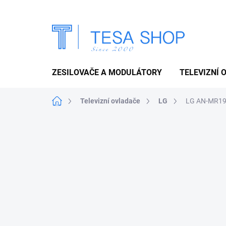
Přejít
na
obsah
ZESILOVAČE A MODULÁTORY
TELEVIZNÍ 
Domů
Televizní ovladače
LG
LG AN-MR19G