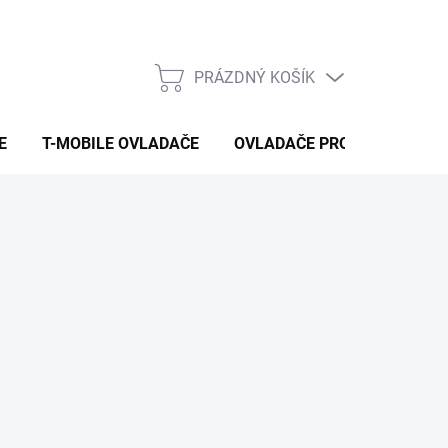
PRÁZDNÝ KOŠÍK
NÁKUPNÍ
KOŠÍK
E
T-MOBILE OVLADAČE
OVLADAČE PRO VYSAVAČE