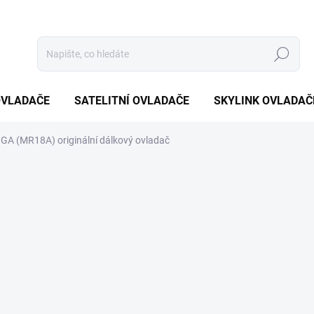
Hledat
OVLADAČE
SATELITNÍ OVLADAČE
SKYLINK OVLADAČ
A (MR18A) originální dálkový ovladač