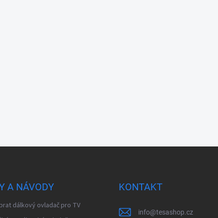
Y A NÁVODY
KONTAKT
brat dálkový ovladač pro TV
info
@
tesashop.cz