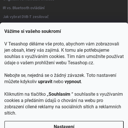
IR vs. Bluetooth ovládání
Jak vybrat DVB-T zesilovač
Často kladené otázky – modulátory
Vážíme si vašeho soukromí
Distribuce TV signálu
V Tesashop děláme vše proto, abychom vám zobrazovali
→ Všechny články a návody
jen obsah, který vás zajímá. K tomu ale potřebujeme
KONTAKT
souhlas s využíváním cookies. Tím nám umožníte používat
údaje o vašem prohlížení webu Tesashop.cz.
info
@
tesashop.cz
Nebojte se, nejedná se o žádný závazek. Toto nastavení
+421903553805
můžete kdykoliv
upravit
nebo
vypnout
.
Kliknutím na tlačítko „
Souhlasím
“ souhlasíte s využívaním
cookies a předáním údajů o chování na webu pro
zobrazení cílené reklamy na sociálních sítích a reklamních
TESA shop SK
sítích.
Nastavení