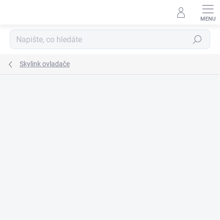
Přejít
na
obsah
Hledat
Skylink ovladače