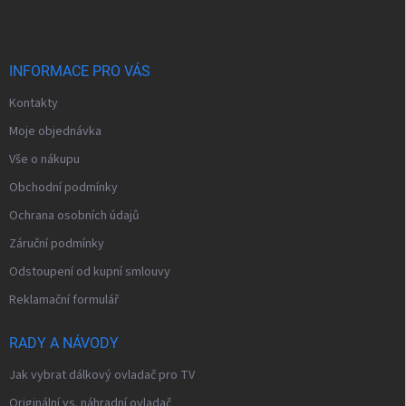
p
a
t
í
INFORMACE PRO VÁS
Kontakty
Moje objednávka
Vše o nákupu
Obchodní podmínky
Ochrana osobních údajů
Záruční podmínky
Odstoupení od kupní smlouvy
Reklamační formulář
RADY A NÁVODY
Jak vybrat dálkový ovladač pro TV
Originální vs. náhradní ovladač