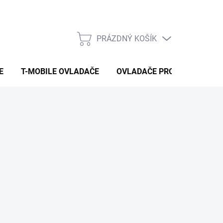
PRÁZDNÝ KOŠÍK
NÁKUPNÍ
KOŠÍK
E
T-MOBILE OVLADAČE
OVLADAČE PRO VYSAVAČE