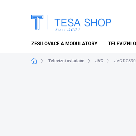
Přejít
na
obsah
ZESILOVAČE A MODULÁTORY
TELEVIZNÍ 
Domů
Televizní ovladače
JVC
JVC RC3902