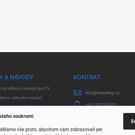
Y A NÁVODY
KONTAKT
brat dálkový ovladač pro TV
info
@
tesashop.cz
lní vs. náhradní ovladač
+421903553805
 Bluetooth ovládání
vašeho soukromí
brat DVB-T zesilovač
S
kladené otázky – modulátory
děláme vše proto, abychom vám zobrazovali jen