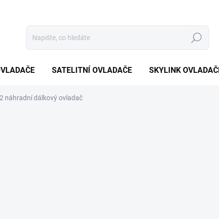
Hledat
OVLADAČE
SATELITNÍ OVLADAČE
SKYLINK OVLADAČ
 náhradní dálkový ovladač