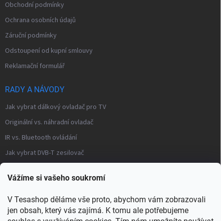
Obchodní podmínky
Ochrana osobních údajů
Záruční podmínky
Odstoupení od kupní smlouvy
Reklamační formulář
RADY A NÁVODY
Jak vybrat dálkový ovladač pro TV
Originální vs. náhradní ovladač
IR vs. Bluetooth ovládání
Jak vybrat DVB-T zesilovač
Často kladené otázky – modulátory
Vážíme si vašeho soukromí
Distribuce TV signálu
V Tesashop děláme vše proto, abychom vám zobrazovali
→ Všechny články a návody
jen obsah, který vás zajímá. K tomu ale potřebujeme
KONTAKT