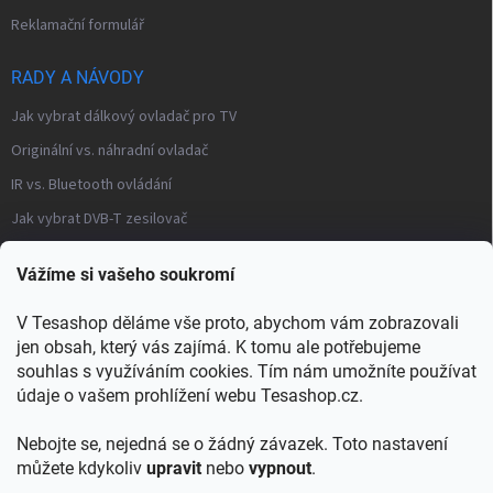
Reklamační formulář
RADY A NÁVODY
Jak vybrat dálkový ovladač pro TV
Originální vs. náhradní ovladač
IR vs. Bluetooth ovládání
Jak vybrat DVB-T zesilovač
Často kladené otázky – modulátory
Vážíme si vašeho soukromí
Distribuce TV signálu
V Tesashop děláme vše proto, abychom vám zobrazovali
→ Všechny články a návody
jen obsah, který vás zajímá. K tomu ale potřebujeme
KONTAKT
souhlas s využíváním cookies. Tím nám umožníte používat
údaje o vašem prohlížení webu Tesashop.cz.
info
@
tesashop.cz
Nebojte se, nejedná se o žádný závazek. Toto nastavení
+421903553805
můžete kdykoliv
upravit
nebo
vypnout
.