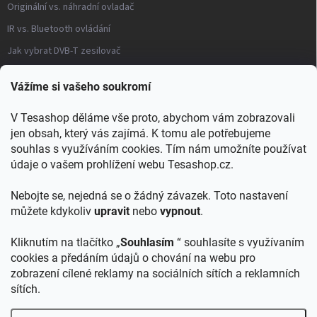
Originální vs. náhradní ovladač
IR vs. Bluetooth ovládání
Jak vybrat DVB-T zesilovač
Často kladené otázky – modulátory
Vážíme si vašeho soukromí
Distribuce TV signálu
V Tesashop děláme vše proto, abychom vám zobrazovali
→ Všechny články a návody
jen obsah, který vás zajímá. K tomu ale potřebujeme
KONTAKT
souhlas s využíváním cookies. Tím nám umožníte používat
údaje o vašem prohlížení webu Tesashop.cz.
info
@
tesashop.cz
Nebojte se, nejedná se o žádný závazek. Toto nastavení
+421903553805
můžete kdykoliv
upravit
nebo
vypnout
.
Kliknutím na tlačítko „
Souhlasím
“ souhlasíte s využívaním
cookies a předáním údajů o chování na webu pro
zobrazení cílené reklamy na sociálních sítích a reklamních
TESA shop SK
sítích.