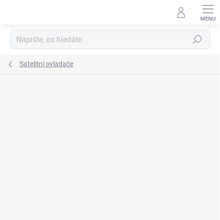
Přejít
na
obsah
Hledat
Satelitní ovladače